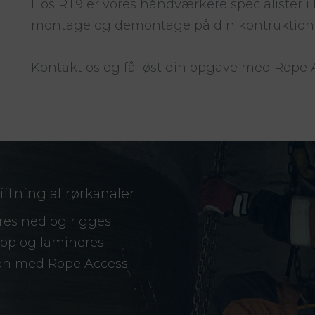
Hos RT9 er vores håndværkere specialister i 
montage og demontage på din kontruktion
Kontakt os og få løst din opgave med Rope 
ftning af rørkanaler
kæres ned og rigges
es op og lamineres
en med Rope Access.