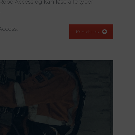
Rope Access og kan løse alle typer
.
Access.
Kontakt os