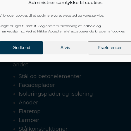
Administrer samtykke til cookies
Vi bruger cookies til at optimere vores websted og vores service.
Nogle bruges til statistik og andre til tilpasning af indhold og
markedsføring. Ved at klikke 'Accepter alle' accepterer du brugen af cookies.
Godkend
Afvis
Præferencer
Vi assisterer og udfører opgaver for dig me
andet:
Stål og betonelementer
Facadeplader
Isoleringsplader og isolering
Anoder
Flaretop
Lamper
Stålkonstruktioner