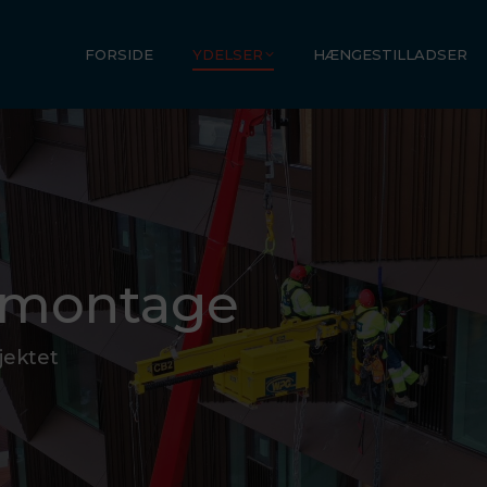
FORSIDE
YDELSER
HÆNGESTILLADSER
emontage
ojektet