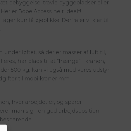
t bebyggelse, travle byggepladser eller
Her er Rope Access helt ideelt!
r kun få øjeblikke. Derfra er vi klar til
.
under løftet, så der er masser af luft til,
alleres, har plads til at “hænge” i kranen,
t” under 500 kg, kan vi også med vores udstyr
dgifter til mobilkraner mm.
n, hvor arbejdet er, og sparer
erer man sig i en god arbejdsposition,
dsbesparende.