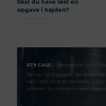
Skal du have løst en
opgave i højden?
R
T9 CASE
| Fjernvarme Fyn: Udski
Der var i alt 3 tons rør, der skulle s
væk. I alt 6 tons rør, der skulle rigg
sammen. Se, hvordan vi løser opgav