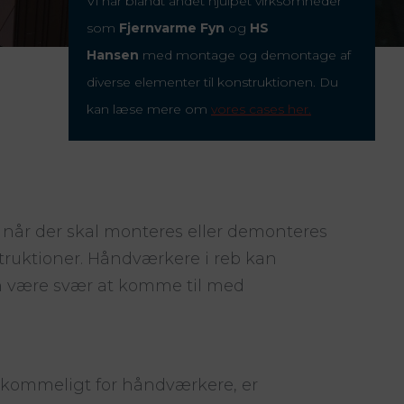
Vi har blandt andet hjulpet virksomheder
som
Fjernvarme Fyn
og
HS
Hansen
med montage og demontage af
diverse elementer til konstruktionen. Du
kan læse mere om
vores cases her.
, når der skal monteres eller demonteres
nstruktioner. Håndværkere i reb kan
an være svær at komme til med
emkommeligt for håndværkere, er