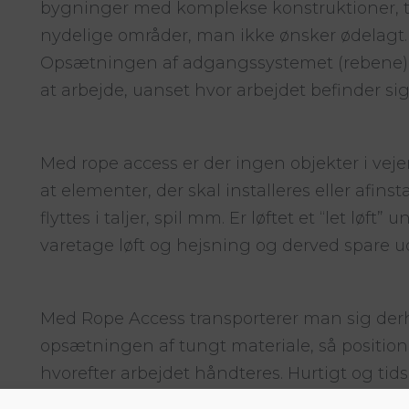
bygninger med komplekse konstruktioner, tæ
nydelige områder, man ikke ønsker ødelagt. 
Opsætningen af adgangssystemet (rebene) tage
at arbejde, uanset hvor arbejdet befinder sig
Med rope access er der ingen objekter i vejen 
at elementer, der skal installeres eller afinst
flyttes i taljer, spil mm. Er løftet et “let løf
varetage løft og hejsning og derved spare u
Med Rope Access transporterer man sig derhe
opsætningen af tungt materiale, så position
hvorefter arbejdet håndteres. Hurtigt og ti