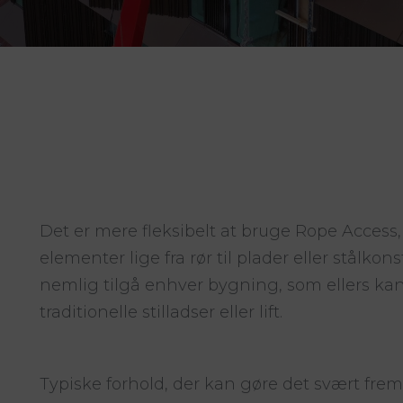
Det er mere fleksibelt at bruge Rope Access
elementer lige fra rør til plader eller stålko
nemlig tilgå enhver bygning, som ellers k
traditionelle stilladser eller lift.
Typiske forhold, der kan gøre det svært fr