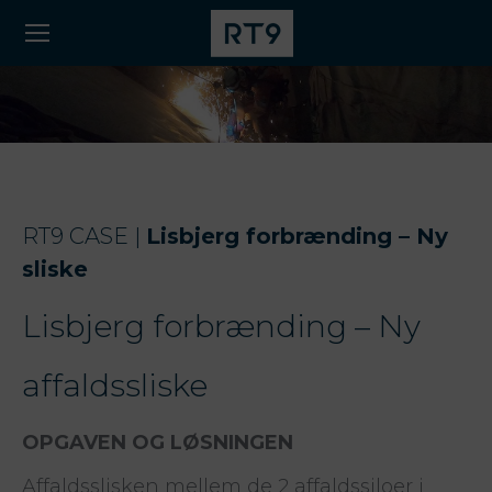
RT9 CASE |
Lisbjerg forbrænding – Ny
sliske
Lisbjerg forbrænding – Ny
affaldssliske
OPGAVEN OG LØSNINGEN
Affaldsslisken
mellem
de
2
affaldssiloer
i