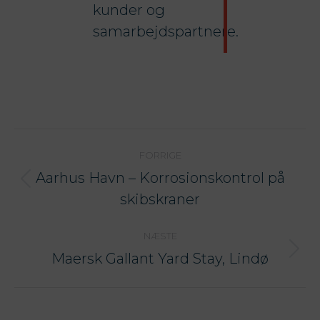
kunder og
samarbejdspartnere.
PROJECT
FORRIGE
NAVIGATION
Aarhus Havn – Korrosionskontrol på
Previous
skibskraner
project:
NÆSTE
Maersk Gallant Yard Stay, Lindø
Next
project: