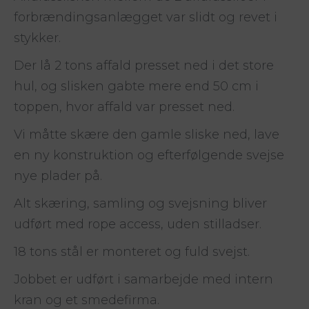
forbrændingsanlægget
var
slidt
og
revet
i
stykker.
Der lå 2 tons affald presset ned i det store
hul, og slisken gabte mere end 50 cm i
toppen, hvor affald var presset ned.
Vi måtte skære den gamle sliske
ned, lave
en ny konstruktion og efterfølgende svejse
nye plader på.
Alt
skæring,
samling
og
svejsning
bliver
udført med rope access,
uden
stilladser.
18
tons
stål er monteret og fuld svejst.
Jobbet er
udført
i
samarbejde
med
intern
kran
og
et
smedefirma.