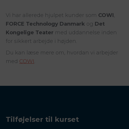
Vi har allerede hjulpet kunder som
COWI
,
FORCE Technology Danmark
og
Det
Kongelige Teater
med uddannelse inden
for sikkert arbejde i højden.
Du kan læse mere om, hvordan vi arbejder
med
COWI
.
Tilføjelser til kurset