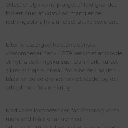
Oftest er ulykkerne præget af fald grundet
forkert brug af udstyr og manglende
redningsplan, hvis uheldet skulle være ude.
Efter forespørgsel fra større danske
virksomheder har vi i RT9 besluttet at tilbyde
et nyt faldsikringskursus i Danmark. Kurset
sikrer et højere niveau for arbejde i højden –
både for de udførende folk på stedet og det
arbejdende folk omkring.
Med vores kompetencer, faciliteter og vores
mere end 11-års erfaring med
erhvervsklatring tilbyder vi et kursus, hvor vi