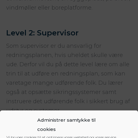
vindmøller eller boreplatforme.
Level 2: Supervisor
Som supervisor er du ansvarlig for
redningsplanen, hvis uheldet skulle være
ude. Derfor vil du på dette level lære om alle
trin til at udføre en redningsplan, som kan
varetage mange udførende folk. Du lærer
også at opsætte sikringssystemer samt
instruere det udførende folk i sikkert brug af
udstyr og systemer.
Administrer samtykke til
cookies
Level 3: Manager
Vi bruger cookies til at optimere vores websted og vores service.