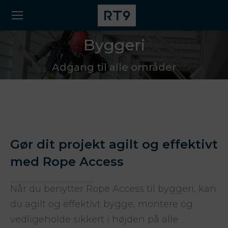
Byggeri
Adgang til alle områder
Gør dit projekt agilt og effektivt
med Rope Access
Når du benytter Rope Access til byggeri, kan
du agilt og effektivt bygge, montere og
vedligeholde sikkert i højden på alle