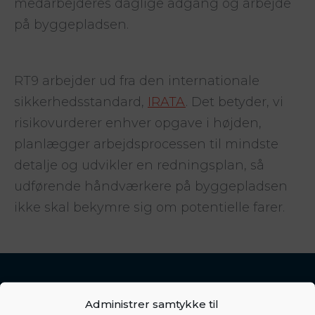
medarbejderes daglige adgang og arbejde
på byggepladsen.
RT9 arbejder ud fra den internationale
sikkerhedsstandard,
IRATA
. Det betyder, vi
risikovurderer enhver opgave i højden,
planlægger arbejdsprocessen til mindste
detalje og udvikler en redningsplan, så
udførende håndværkere på byggepladsen
ikke skal bekymre sig om potentielle farer.
Administrer samtykke til